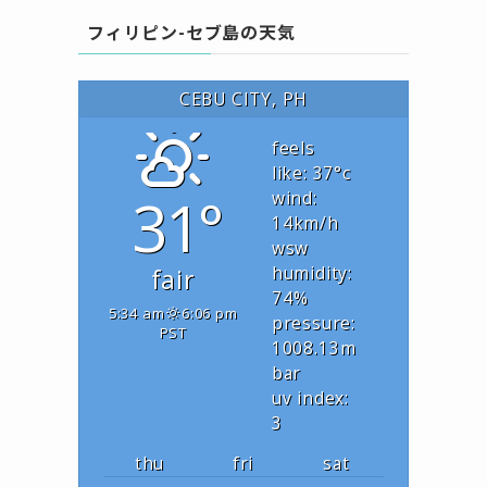
フィリピン-セブ島の天気
CEBU CITY, PH
feels
like: 37
°c
31°
wind:
14
km/h
wsw
fair
humidity:
74
%
5:34 am
6:06 pm
pressure:
PST
1008.13
m
bar
uv index:
3
thu
fri
sat