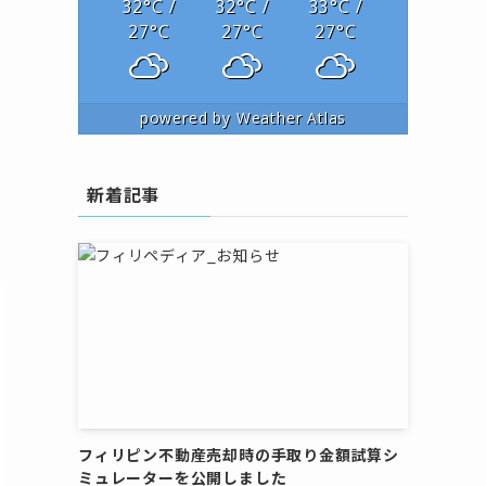
32
°C
/
32
°C
/
33
°C
/
27
°C
27
°C
27
°C
powered by
Weather Atlas
新着記事
フィリピン不動産売却時の手取り金額試算シ
ミュレーターを公開しました