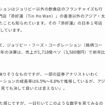
ションはジョリビー以外の飲食店のフランチャイズも行
「添好運（Tin Ho Wan）」の香港以外のアジア・
たことも知られています。その『添好運』の日本１号店
ンしています。
て、ジョリビー・フーズ・コーポレーション（銘柄コー
年の決算は、売上が1,718億ペソ（3,580億円）で前年
映りそうなものですが、一部の証券アナリストいわく
ションの成長率は6.5%～8.8%で推移しているが、ア
とを見ても決して良いとは言えない」。
た感じですが、一日引いてこのような数字を見てみるの