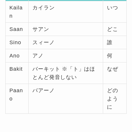
Kaila
カイラン
いつ
n
Saan
サアン
どこ
Sino
スィーノ
誰
Ano
アノ
何
Bakit
バーキット ※「ト」はほ
なぜ
とんど発音しない
Paan
パアーノ
どの
o
よう
に