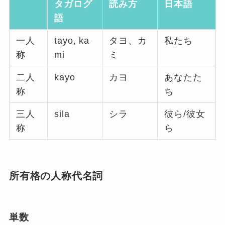
タガログ
読み方
日本語
語
一人
tayo, ka
タヨ、カ
私たち
称
mi
ミ
二人
kayo
カヨ
あなたた
称
ち
三人
sila
シラ
彼ら/彼女
称
ら
所有格の人称代名詞
単数