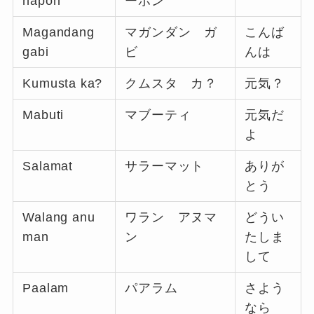
hapon
ーポン
Magandang
マガンダン ガ
こんば
gabi
ビ
んは
Kumusta ka?
クムスタ カ？
元気？
Mabuti
マブーティ
元気だ
よ
Salamat
サラーマット
ありが
とう
Walang anu
ワラン アヌマ
どうい
man
ン
たしま
して
Paalam
パアラム
さよう
なら