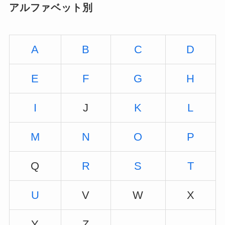
アルファベット別
A
B
C
D
E
F
G
H
I
J
K
L
M
N
O
P
Q
R
S
T
U
V
W
X
Y
Z