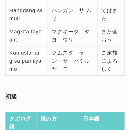
Hanggang sa
ハンガン サ ム
ではま
muli
リ
た
Magkita tayo
マグキータ タ
また会
ulit
ヨ ウリ
おう
Kumusta lan
クムスタ ラ
ご家族
g sa pamilya
ン サ パミル
によろ
mo
ヤ モ
しく
初級
タガログ
読み方
日本語
語