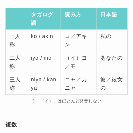
タガログ
読み方
日本語
語
一人
ko / akin
コ／アキ
私の
称
ン
二人
iyo / mo
（イ）ヨ
あなたの
称
／モ
三人
niya / kan
ニャ／カ
彼／彼女
称
ya
ニャ
の
※「（イ）」はほとんど発音しない
複数