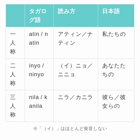
タガロ
読み方
日本語
グ語
一
atin / n
アティン／ナ
私たちの
人
atin
ティン
称
二
inyo /
（イ）ニョ／
あなたた
人
ninyo
ニニョ
ちの
称
三
nila / k
ニラ／カニラ
彼ら／彼
人
anila
女らの
称
※「（イ）」はほとんど発音しない