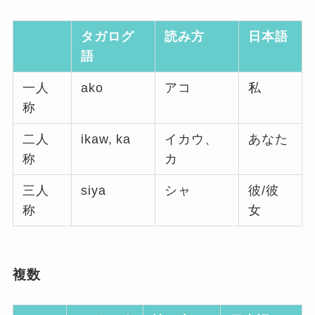
タガログ
読み方
日本語
語
一人
ako
アコ
私
称
二人
ikaw, ka
イカウ、
あなた
称
カ
三人
siya
シャ
彼/彼
称
女
複数