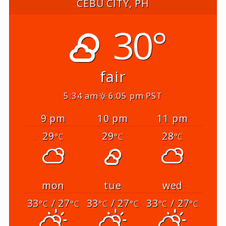
CEBU CITY, PH
30°
fair
5:34 am
6:05 pm PST
9 pm
10 pm
11 pm
29
29
28
°C
°C
°C
mon
tue
wed
33
/ 27
33
/ 27
33
/ 27
°C
°C
°C
°C
°C
°C