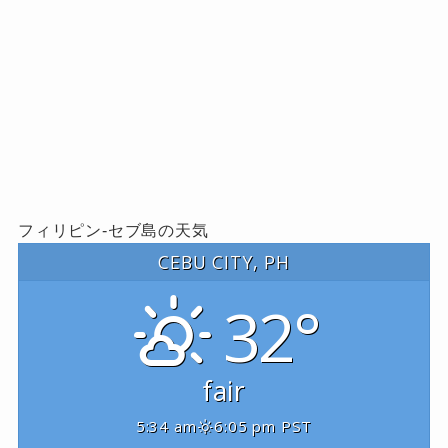
フィリピン-セブ島の天気
CEBU CITY, PH
32°
fair
5:34 am
6:05 pm PST