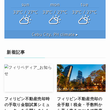
sun
mon
tue
33
°C
/ 27
°C
33
°C
/ 27
°C
33
°C
/ 27
°C
Cebu City, PH
climate ▸
新着記事
フィリピン不動産売却時
フィリピン不動産売却の
の手取り金額試算シミュ
全手順！税金・手数料か