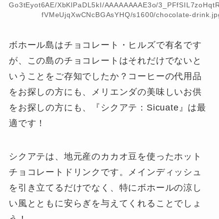
Go3tEyot6AE/XbKlPaDL5kI/AAAAAAAAE3o/3_PFfSIL7zoHqtR
fVMeUjqXwCNcBGAsYHQ/s1600/chocolate-drink.jp
ボホール島はチョコレート・ヒルズで有名です
が、この島のチョコレートはそれだけでないと
いうことをご存知でしたか？コーヒーの代用品
をお探しの方にも、メリエンダの美味しいお供
をお探しの方にも、『シクアテ：Sicuate』は最
適です！
シクアテは、地元産のカカオ豆を使ったホット
チョコレートドリンクです。メインディッシュ
を引き立てるだけでなく、特にボホールの涼し
い風とともに安らぎを与えてくれることでしょ
う！