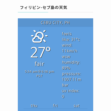
フィリピン-セブ島の天気
CEBU CITY, PH
feels
like: 31
°c
27°
wind:
11
km/h
wsw
fair
humidity:
89
%
5:34 am
6:06 pm
pressure:
PST
1007.11
m
bar
uv index:
0
thu
fri
sat