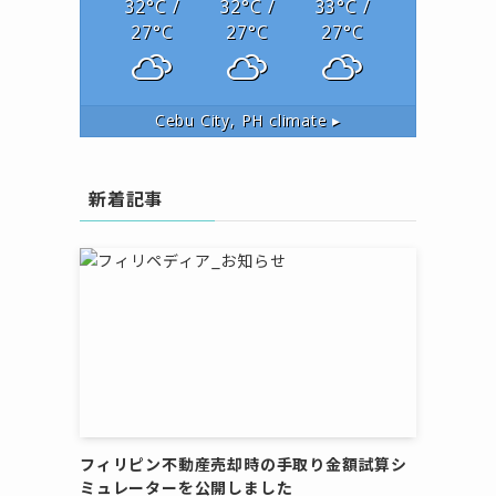
32
°C
/
32
°C
/
33
°C
/
27
°C
27
°C
27
°C
Cebu City, PH
climate ▸
新着記事
フィリピン不動産売却時の手取り金額試算シ
ミュレーターを公開しました