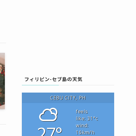
フィリピン-セブ島の天気
CEBU CITY, PH
feels
like: 31
°c
27°
wind:
16
km/h