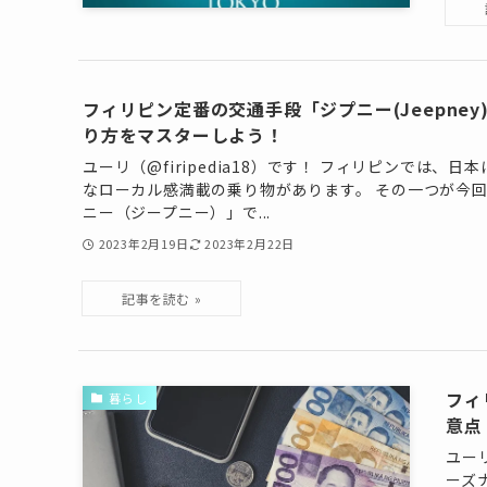
フィリピン定番の交通手段「ジプニー(Jeepne
り方をマスターしよう！
ユーリ（@firipedia18）です！ フィリピンでは、
なローカル感満載の乗り物があります。 その一つが今
ニー（ジープニー）」で...
2023年2月19日
2023年2月22日
フィ
暮らし
意点
ユーリ
ーズ