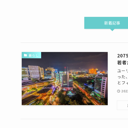
新着記事
20
暮らし
若者
ユーリ
った
とフィ
20