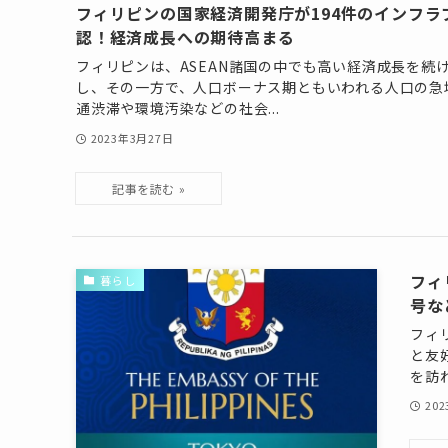
フィリピンの国家経済開発庁が194件のインフラ
認！経済成長への期待高まる
フィリピンは、ASEAN諸国の中でも高い経済成長を続
し、その一方で、人口ボーナス期ともいわれる人口の急
通渋滞や環境汚染などの社会...
2023年3月27日
フィ
暮らし
号な
フィリ
と友
を訪れ
20