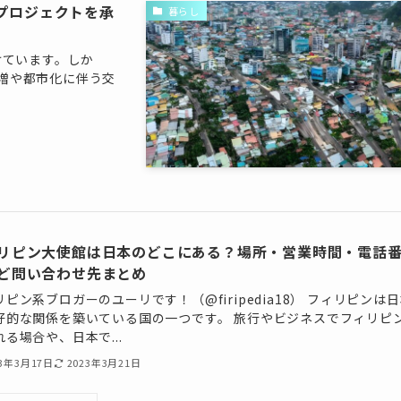
プロジェクトを承
暮らし
けています。しか
増や都市化に伴う交
リピン大使館は日本のどこにある？場所・営業時間・電話
ど問い合わせ先まとめ
ピン系ブロガーのユーリです！（@firipedia18） フィリピンは
好的な関係を築いている国の一つです。 旅行やビジネスでフィリピ
る場合や、日本で...
23年3月17日
2023年3月21日