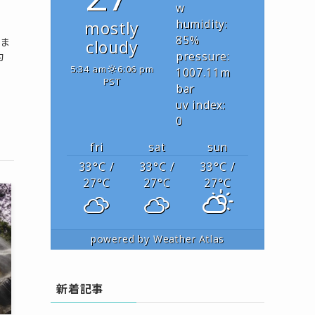
交
w
mostly
humidity:
85
%
月ま
cloudy
約
pressure:
5:34 am
6:06 pm
1007.11
m
PST
bar
uv index:
0
fri
sat
sun
33
°C
/
33
°C
/
33
°C
/
27
°C
27
°C
27
°C
powered by
Weather Atlas
新着記事