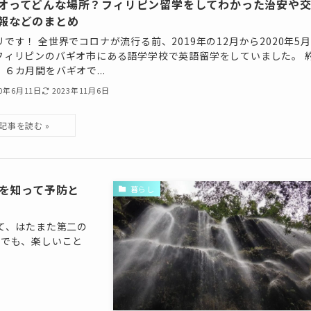
オってどんな場所？フィリピン留学をしてわかった治安や
報などのまとめ
リです！ 全世界でコロナが流行る前、2019年の12月から2020年5
フィリピンのバギオ市にある語学学校で英語留学をしていました。 
、６カ月間をバギオで...
20年6月11日
2023年11月6日
を知って予防と
暮らし
として、はたまた第二の
 でも、楽しいこと