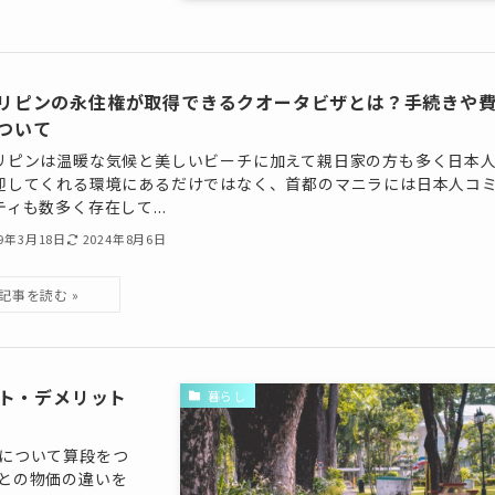
リピンの永住権が取得できるクオータビザとは？手続きや
ついて
リピンは温暖な気候と美しいビーチに加えて親日家の方も多く日本
迎してくれる環境にあるだけではなく、首都のマニラには日本人コ
ティも数多く存在して...
19年3月18日
2024年8月6日
ト・デメリット
暮らし
について算段をつ
との物価の違いを