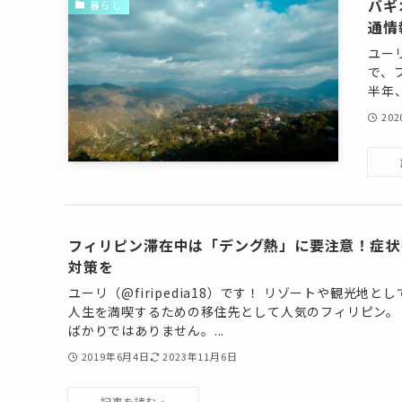
バギ
暮らし
通情
ユー
で、
半年
20
フィリピン滞在中は「デング熱」に要注意！症状
対策を
ユーリ（@firipedia18）です！ リゾートや観光地
人生を満喫するための移住先として人気のフィリピン。
ばかりではありません。...
2019年6月4日
2023年11月6日