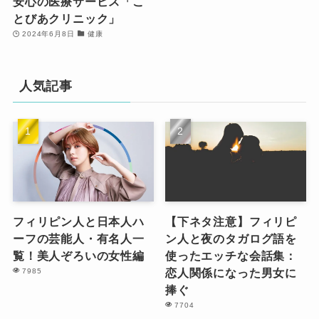
安心の医療サービス「こ
とびあクリニック」
2024年6月8日
健康
人気記事
フィリピン人と日本人ハ
【下ネタ注意】フィリピ
ーフの芸能人・有名人一
ン人と夜のタガログ語を
覧！美人ぞろいの女性編
使ったエッチな会話集：
恋人関係になった男女に
7985
捧ぐ
7704