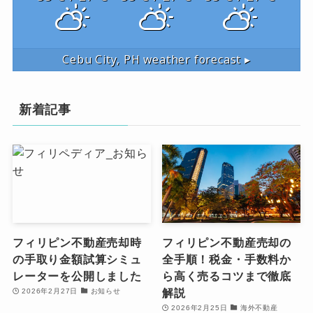
Cebu City, PH
weather forecast ▸
新着記事
フィリピン不動産売却時
フィリピン不動産売却の
の手取り金額試算シミュ
全手順！税金・手数料か
レーターを公開しました
ら高く売るコツまで徹底
解説
2026年2月27日
お知らせ
2026年2月25日
海外不動産