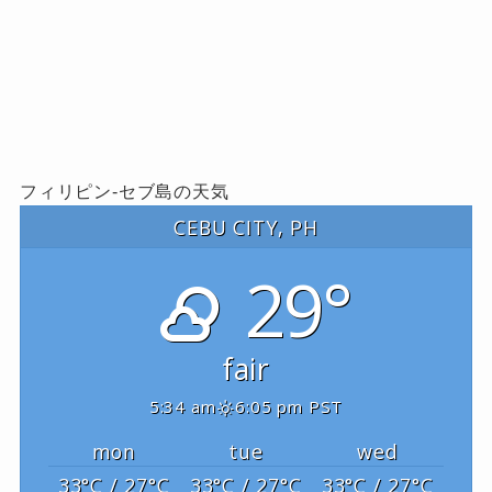
フィリピン-セブ島の天気
CEBU CITY, PH
29°
fair
5:34 am
6:05 pm PST
mon
tue
wed
33
°C
/ 27
°C
33
°C
/ 27
°C
33
°C
/ 27
°C