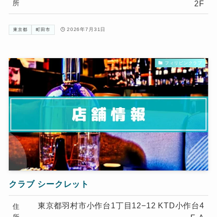
所
2F
2026年7月31日
東京都
町田市
フィリピンクラブ
クラブ シークレット
東京都羽村市小作台1丁目12−12 KTD小作台4
住
所