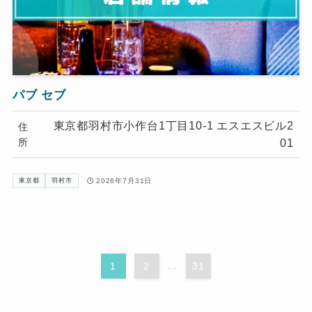
パブ セブ
東京都羽村市小作台1丁目10-1 エスエスビル2
住
所
01
2026年7月31日
東京都
羽村市
1
2
...
31