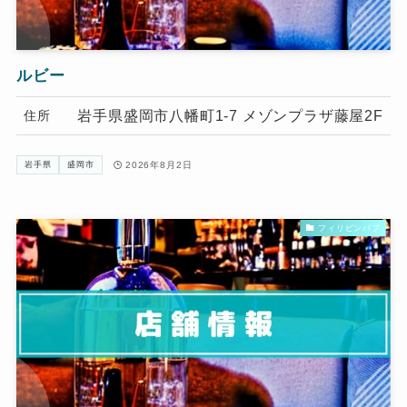
ルビー
岩手県盛岡市八幡町1-7 メゾンプラザ藤屋2F
住所
2026年8月2日
岩手県
盛岡市
フィリピンパブ