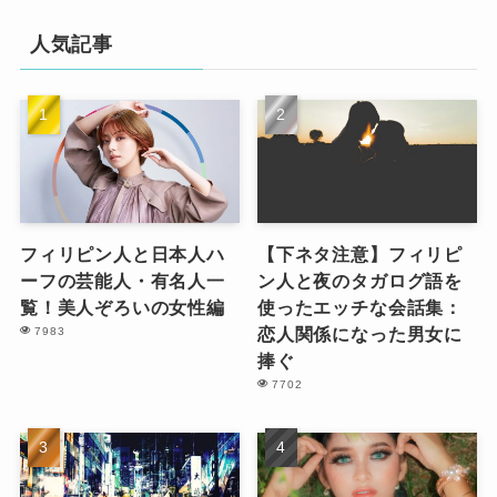
人気記事
フィリピン人と日本人ハ
【下ネタ注意】フィリピ
ーフの芸能人・有名人一
ン人と夜のタガログ語を
覧！美人ぞろいの女性編
使ったエッチな会話集：
恋人関係になった男女に
7983
捧ぐ
7702