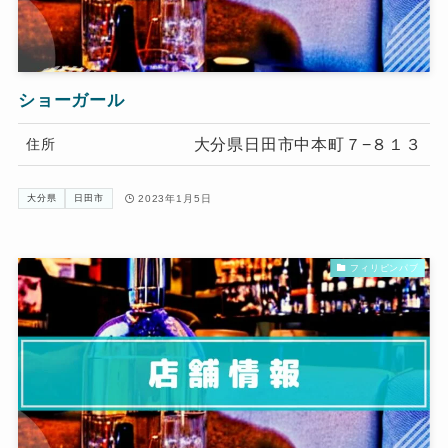
ショーガール
大分県日田市中本町７−８１３
住所
2023年1月5日
大分県
日田市
フィリピンパブ