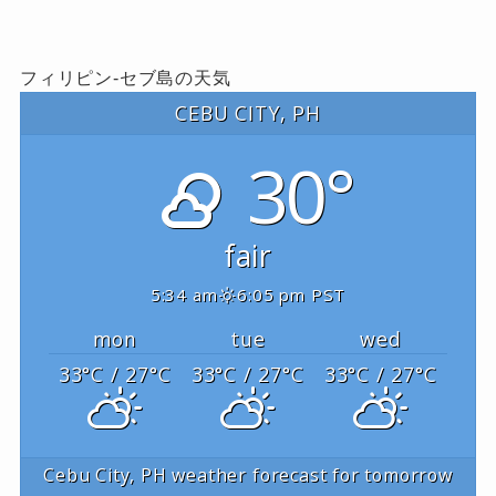
フィリピン-セブ島の天気
CEBU CITY, PH
30°
fair
5:34 am
6:05 pm PST
mon
tue
wed
33
°C
/ 27
°C
33
°C
/ 27
°C
33
°C
/ 27
°C
Cebu City, PH
weather forecast for tomorrow