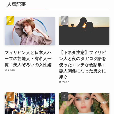
人気記事
フィリピン人と日本人ハ
【下ネタ注意】フィリピ
ーフの芸能人・有名人一
ン人と夜のタガログ語を
覧！美人ぞろいの女性編
使ったエッチな会話集：
恋人関係になった男女に
7946
捧ぐ
7680