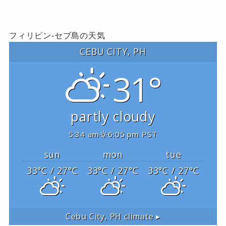
フィリピン-セブ島の天気
CEBU CITY, PH
31°
partly cloudy
5:34 am
6:05 pm PST
sun
mon
tue
33
°C
/ 27
°C
33
°C
/ 27
°C
33
°C
/ 27
°C
Cebu City, PH
climate ▸