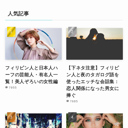
人気記事
フィリピン人と日本人ハ
【下ネタ注意】フィリピ
ーフの芸能人・有名人一
ン人と夜のタガログ語を
覧！美人ぞろいの女性編
使ったエッチな会話集：
恋人関係になった男女に
7955
捧ぐ
7685