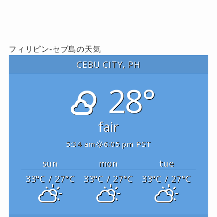
フィリピン-セブ島の天気
CEBU CITY, PH
28°
fair
5:34 am
6:05 pm PST
sun
mon
tue
33
°C
/ 27
°C
33
°C
/ 27
°C
33
°C
/ 27
°C