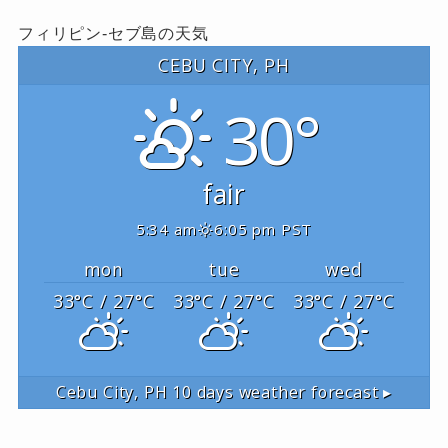
フィリピン-セブ島の天気
CEBU CITY, PH
30°
fair
5:34 am
6:05 pm PST
mon
tue
wed
33
°C
/ 27
°C
33
°C
/ 27
°C
33
°C
/ 27
°C
Cebu City, PH
10 days weather forecast ▸