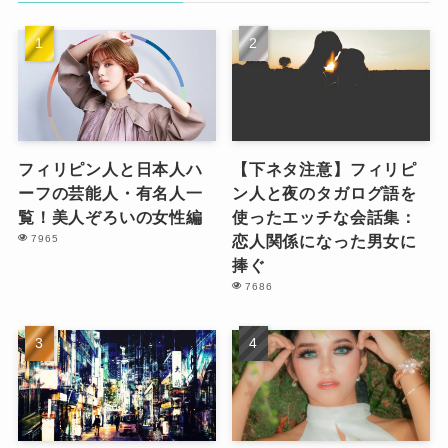
フィリピン人と日本人ハ
【下ネタ注意】フィリピ
ーフの芸能人・有名人一
ン人と夜のタガログ語を
覧！美人ぞろいの女性編
使ったエッチな会話集：
恋人関係になった男女に
7965
捧ぐ
7686