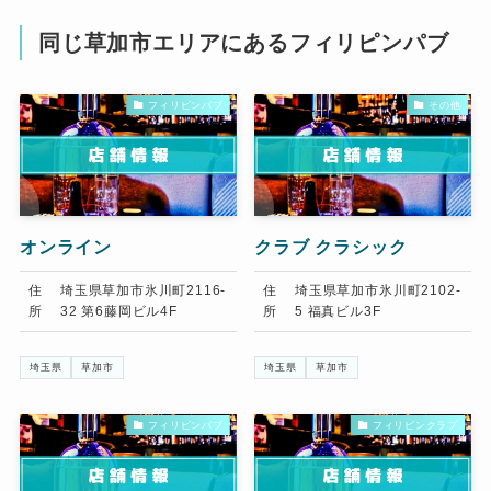
同じ草加市エリアにあるフィリピンパブ
フィリピンパブ
その他
オンライン
クラブ クラシック
住
埼玉県草加市氷川町2116-
住
埼玉県草加市氷川町2102-
所
32 第6藤岡ビル4F
所
5 福真ビル3F
埼玉県
草加市
埼玉県
草加市
フィリピンパブ
フィリピンクラブ