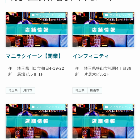
フィリピンスナック
フィリピンパブ
マニラクイーン【閉業】
インフィニティ
住
埼玉県川口市朝日4-19-22
住
埼玉県狭山市祇園4丁目39
所
馬場ビルⅡ 1F
所
片居木ビル2F
埼玉県
川口市
埼玉県
狭山市
フィリピンラウンジ
フィリピンパブ