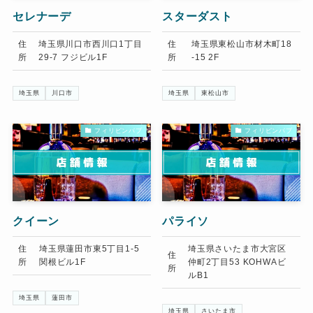
セレナーデ
スターダスト
住
埼玉県川口市西川口1丁目
住
埼玉県東松山市材木町18
所
29-7 フジビル1F
所
-15 2F
埼玉県
川口市
埼玉県
東松山市
フィリピンパブ
フィリピンパブ
クイーン
パライソ
住
埼玉県蓮田市東5丁目1-5
埼玉県さいたま市大宮区
住
所
関根ビル1F
仲町2丁目53 KOHWAビ
所
ルB1
埼玉県
蓮田市
埼玉県
さいたま市