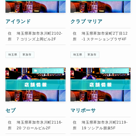
アイランド
クラブ マリア
住
埼玉県草加市氷川町2102-
住
埼玉県草加市栄町2丁目12
所
7 コリンズ上岡ビル2F
所
-1 ステーションプラザ4F
埼玉県
草加市
埼玉県
草加市
フィリピンクラブ
フィリピンパブ
セブ
マリポーサ
住
埼玉県草加市氷川町2116-
住
埼玉県草加市氷川町2119-
所
20 フロールビル2F
所
19 ソシアル朋泉5F