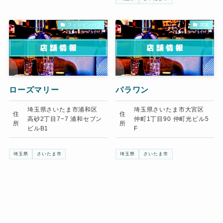
フィリピンパブ
閉業
ローズマリー
パラワン
埼玉県さいたま市浦和区
埼玉県さいたま市大宮区
住
住
高砂2丁目7−7 浦和セブン
仲町1丁目90 仲町光ビル5
所
所
ビルB1
F
埼玉県
さいたま市
埼玉県
さいたま市