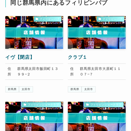
同じ群馬県内にあるフィリピンパブ
フィリピンパブ
フィリピンパブ
イヴ【閉店】
クラブ１
住
群馬県太田市飯田町１３
住
群馬県太田市大原町１１
所
９９−２
所
０７−７
群馬県
太田市
群馬県
太田市
フィリピンショークラブ
フィリピンショークラブ