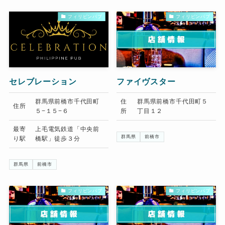
フィリピンパブ
フィリピンパブ
セレブレーション
ファイヴスター
群馬県前橋市千代田町
住
群馬県前橋市千代田町５
住所
５−１５−６
所
丁目１２
最寄
上毛電気鉄道「中央前
群馬県
前橋市
り駅
橋駅」徒歩３分
群馬県
前橋市
フィリピンパブ
フィリピンパブ