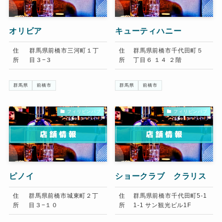
オリビア
キューティハニー
住
群馬県前橋市三河町１丁
住
群馬県前橋市千代田町５
所
目３−３
所
丁目６ １４ ２階
群馬県
前橋市
群馬県
前橋市
フィリピンパブ
フィリピンパブ
ピノイ
ショークラブ クラリス
住
群馬県前橋市城東町２丁
住
群馬県前橋市千代田町5-1
所
目３−１０
所
1-1 サン観光ビル1F