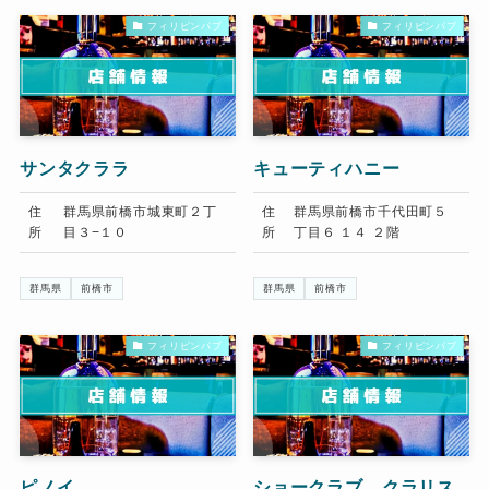
フィリピンパブ
フィリピンパブ
サンタクララ
キューティハニー
住
群馬県前橋市城東町２丁
住
群馬県前橋市千代田町５
所
目３−１０
所
丁目６ １４ ２階
群馬県
前橋市
群馬県
前橋市
フィリピンパブ
フィリピンパブ
ピノイ
ショークラブ クラリス