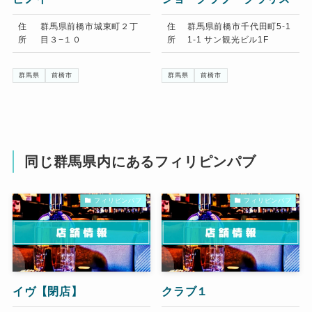
住
群馬県前橋市城東町２丁
住
群馬県前橋市千代田町5-1
所
目３−１０
所
1-1 サン観光ビル1F
群馬県
前橋市
群馬県
前橋市
同じ群馬県内にあるフィリピンパブ
フィリピンパブ
フィリピンパブ
イヴ【閉店】
クラブ１