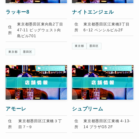
ラッキー8
ナイトエンジェル
東京都墨田区東向島2丁目
住
東京都墨田区江東橋3丁目
住
47-11 ビッグウェスト向
所
6−12 ペンシルビル2F
所
島ビル701
東京都
墨田区
東京都
墨田区
フィリピンパブ
フィリピンパブ
アモーレ
シュプリーム
住
東京都墨田区江東橋３丁
住
東京都墨田区江東橋 4-13-
所
目７−９
所
14 プラザG5 2F