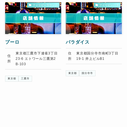
フィリピンラウンジ
フィリピンパブ
プーロ
パラダイス
東京都三鷹市下連雀3丁目
住
東京都国分寺市南町3丁目
住
23-6 エトワール三鷹第2
所
19-1 井上ビルB1
所
B-103
東京都
国分寺市
東京都
三鷹市