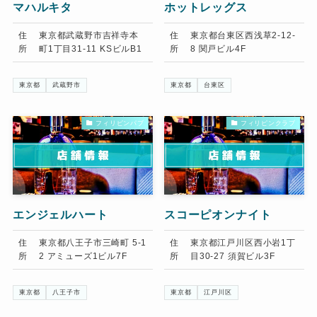
マハルキタ
ホットレッグス
住
東京都武蔵野市吉祥寺本
住
東京都台東区西浅草2-12-
所
町1丁目31-11 KSビルB1
所
8 関戸ビル4F
東京都
武蔵野市
東京都
台東区
フィリピンパブ
フィリピンクラブ
エンジェルハート
スコーピオンナイト
住
東京都八王子市三崎町 5-1
住
東京都江戸川区西小岩1丁
所
2 アミューズ1ビル7F
所
目30-27 須賀ビル3F
東京都
八王子市
東京都
江戸川区