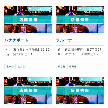
フィリピンパブ
フィリピンクラブ
バナナボート
ラルーナ
住
東京都文京区湯島3-39-10
住
東京都中野区中野5丁目57
所
第2大和ビル4F
所
-2 アミューズ中野ビル2F
東京都
文京区
東京都
中野区
フィリピンパブ
フィリピンパブ