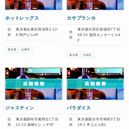
ホットレッグス
カサブランカ
住
東京都台東区西浅草2-12-
東京都大田区西蒲田7丁目
住
所
8 関戸ビル4F
48-14 蒲田センタービル4
所
F
東京都
台東区
東京都
大田区
フィリピンスナック
フィリピンパブ
ジャスティン
パラダイス
住
東京都調布市菊野台1丁目
住
東京都国分寺市南町3丁目
所
21-13 柴崎ビレッヂ2F
所
19-1 井上ビルB1