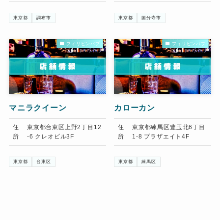
東京都
調布市
東京都
国分寺市
フィリピンパブ
フィリピンパブ
マニラクイーン
カローカン
住
東京都台東区上野2丁目12
住
東京都練馬区豊玉北6丁目
所
-6 クレオビル3F
所
1-8 プラザエイト4F
東京都
台東区
東京都
練馬区