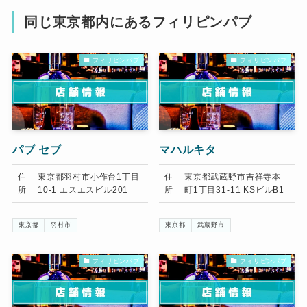
同じ東京都内にあるフィリピンパブ
フィリピンパブ
フィリピンパブ
パブ セブ
マハルキタ
住
東京都羽村市小作台1丁目
住
東京都武蔵野市吉祥寺本
所
10-1 エスエスビル201
所
町1丁目31-11 KSビルB1
東京都
羽村市
東京都
武蔵野市
フィリピンパブ
フィリピンパブ