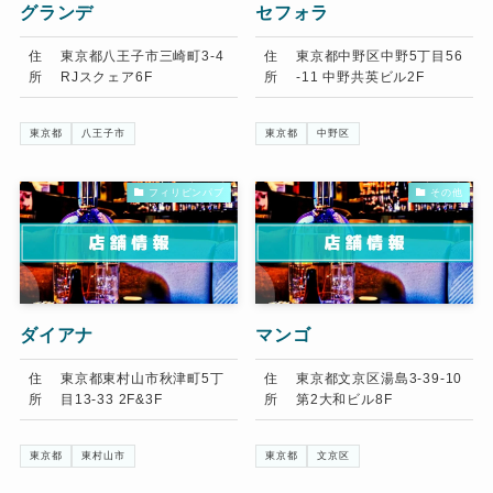
グランデ
セフォラ
住
東京都八王子市三崎町3-4
住
東京都中野区中野5丁目56
所
RJスクェア6F
所
-11 中野共英ビル2F
東京都
八王子市
東京都
中野区
フィリピンパブ
その他
ダイアナ
マンゴ
住
東京都東村山市秋津町5丁
住
東京都文京区湯島3-39-10
所
目13-33 2F&3F
所
第2大和ビル8F
東京都
東村山市
東京都
文京区