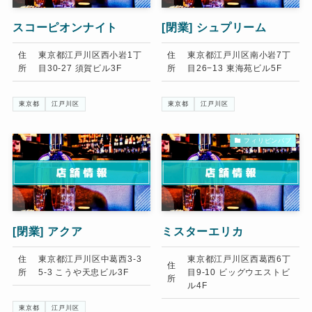
スコーピオンナイト
[閉業]
シュプリーム
住
東京都江戸川区西小岩1丁
住
東京都江戸川区南小岩7丁
所
目30-27 須賀ビル3F
所
目26−13 東海苑ビル5F
東京都
江戸川区
東京都
江戸川区
フィリピンパブ
[閉業]
アクア
ミスターエリカ
住
東京都江戸川区中葛西3-3
東京都江戸川区西葛西6丁
住
所
5-3 こうや天忠ビル3F
目9-10 ビッグウエストビ
所
ル4F
東京都
江戸川区