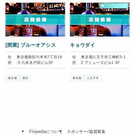
フィリピンパブ
[閉業]
ブルーオアシス
キョウダイ
住
東京都港区六本木7丁目16
住
東京都八王子市三崎町5-1
所
-5 六本木戸田ビル3F
所
2 アミューズビル1 4F
東京都
港区
東京都
八王子市
Firipediaについて
スポンサー/協賛募集