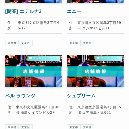
[閉業]
エテルナ2
エニー
住
東京都文京区湯島3丁目4
住
東京都文京区湯島3丁目39
所
6-12
所
-7 ユシマASビル1F
東京都
文京区
東京都
文京区
フィリピンラウンジ
フィリピンパブ
ベル ラウンジ
シュプリーム
住
東京都文京区湯島3丁目38
住
東京都文京区湯島3丁目35
所
-9 湯島ケイワンビル2F
所
-8 コア湯島ビル601
東京都
文京区
東京都
文京区