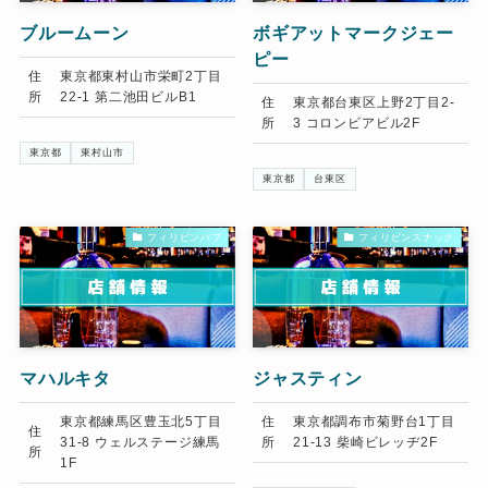
ブルームーン
ボギアットマークジェー
ピー
住
東京都東村山市栄町2丁目
所
22-1 第二池田ビルB1
住
東京都台東区上野2丁目2-
所
3 コロンビアビル2F
東京都
東村山市
東京都
台東区
フィリピンパブ
フィリピンスナック
マハルキタ
ジャスティン
東京都練馬区豊玉北5丁目
住
東京都調布市菊野台1丁目
住
31-8 ウェルステージ練馬
所
21-13 柴崎ビレッヂ2F
所
1F