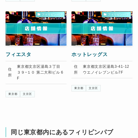
フィリピンパブ
フィリピンパブ
フィエスタ
ホットレッグス
東京都文京区湯島３丁目
住
東京都文京区湯島3-41-12
住
３９−１０ 第二大和ビル 6
所
ウエノイレブンビル7F
所
F
東京都
文京区
東京都
文京区
同じ東京都内にあるフィリピンパブ