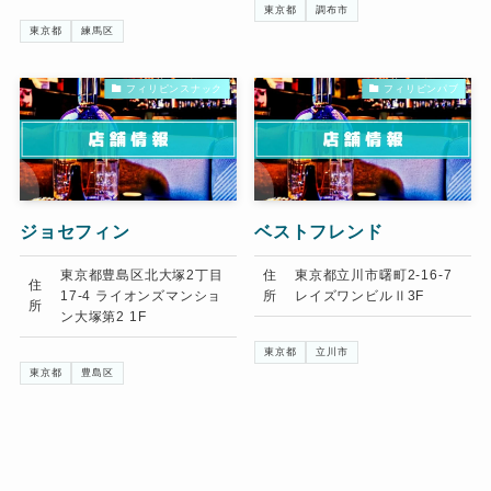
東京都
調布市
東京都
練馬区
フィリピンスナック
フィリピンパブ
ジョセフィン
ベストフレンド
東京都豊島区北大塚2丁目
住
東京都立川市曙町2-16-7
住
17-4 ライオンズマンショ
所
レイズワンビルⅡ3F
所
ン大塚第2 1F
東京都
立川市
東京都
豊島区