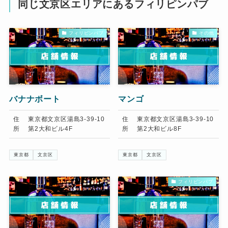
同じ文京区エリアにあるフィリピンパブ
フィリピンパブ
その他
バナナボート
マンゴ
住
東京都文京区湯島3-39-10
住
東京都文京区湯島3-39-10
所
第2大和ビル4F
所
第2大和ビル8F
東京都
文京区
東京都
文京区
フィリピンパブ