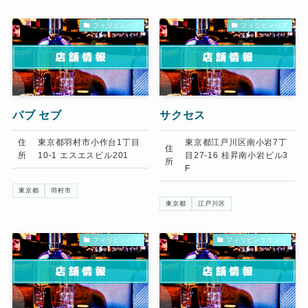
フィリピンパブ
フィリピンパブ
パブ セブ
サクセス
住
東京都羽村市小作台1丁目
東京都江戸川区南小岩7丁
住
所
10-1 エスエスビル201
目27-16 桂昇南小岩ビル3
所
F
東京都
羽村市
東京都
江戸川区
フィリピンパブ
フィリピンラウンジ