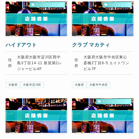
フィリピンスナック
フィリピンパブ
ハイドアウト
クラブ マカティ
大阪府大阪市淀川区西中
大阪府大阪市中央区東心
住
住
島3丁目14-11 新居第2レ
斎橋2丁目6-5 エイトワン
所
所
ジャービル4F
ビル7F
大阪府
大阪市淀川区
大阪府
大阪市中央区
フィリピンスナック