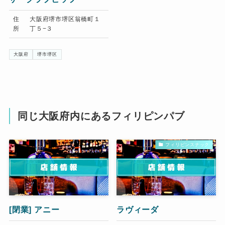
住
大阪府堺市堺区翁橋町１
所
丁５−３
大阪府
堺市堺区
同じ大阪府内にあるフィリピンパブ
フィリピンスナック
[閉業]
アニー
ラヴィーダ