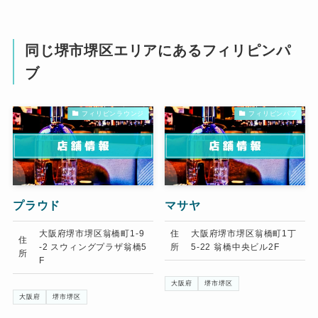
同じ堺市堺区エリアにあるフィリピンパ
ブ
フィリピンラウンジ
フィリピンパブ
プラウド
マサヤ
大阪府堺市堺区翁橋町1-9
住
大阪府堺市堺区翁橋町1丁
住
-2 スウィングプラザ翁橋5
所
5-22 翁橋中央ビル2F
所
F
大阪府
堺市堺区
大阪府
堺市堺区