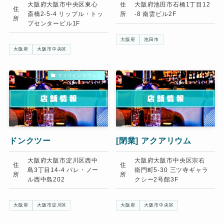
大阪府大阪市中央区東心
住
大阪府池田市石橋1丁目12
住
斎橋2-5-4 リップル・トッ
所
-8 南雲ビル2F
所
プセンタービル1F
大阪府
池田市
大阪府
大阪市中央区
フィリピンラウンジ
ドンクツー
[閉業]
アクアリウム
大阪府大阪市淀川区西中
大阪府大阪市中央区宗右
住
住
島3丁目14-4 パレ・ノー
衛門町5-30 三ツ寺ギャラ
所
所
ル西中島202
クシー2号館3F
大阪府
大阪市淀川区
大阪府
大阪市中央区