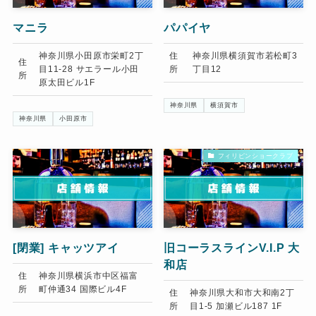
マニラ
パパイヤ
神奈川県小田原市栄町2丁
住
神奈川県横須賀市若松町3
住
目11-28 サエラール小田
所
丁目12
所
原太田ビル1F
神奈川県
横須賀市
神奈川県
小田原市
フィリピンショークラブ
[閉業]
キャッツアイ
旧コーラスラインV.I.P 大
和店
住
神奈川県横浜市中区福富
所
町仲通34 国際ビル4F
住
神奈川県大和市大和南2丁
所
目1-5 加瀬ビル187 1F