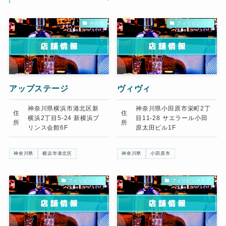
その他
フィリピンパブ
アップステージ
ヴィヴィ
神奈川県横浜市港北区新
神奈川県小田原市栄町2丁
住
住
横浜2丁目5-24 新横浜プ
目11-28 サエラール小田
所
所
リンス会館6F
原太田ビル1F
神奈川県
横浜市港北区
神奈川県
小田原市
フィリピンパブ
フィリピンクラブ