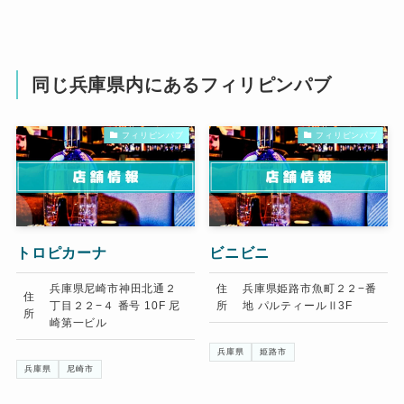
同じ兵庫県内にあるフィリピンパブ
フィリピンパブ
フィリピンパブ
トロピカーナ
ビニビニ
兵庫県尼崎市神田北通２
住
兵庫県姫路市魚町２２−番
住
丁目２２−４ 番号 10F 尼
所
地 パルティールⅡ3F
所
崎第一ビル
兵庫県
姫路市
兵庫県
尼崎市