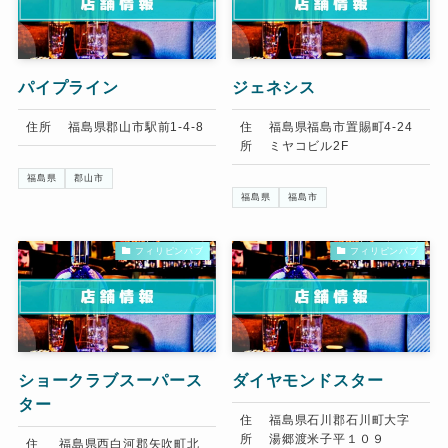
パイプライン
ジェネシス
住所
福島県郡山市駅前1-4-8
住
福島県福島市置賜町4-24
所
ミヤコビル2F
福島県
郡山市
福島県
福島市
フィリピンパブ
フィリピンパブ
ショークラブスーパース
ダイヤモンドスター
ター
住
福島県石川郡石川町大字
所
湯郷渡米子平１０９
住
福島県西白河郡矢吹町北