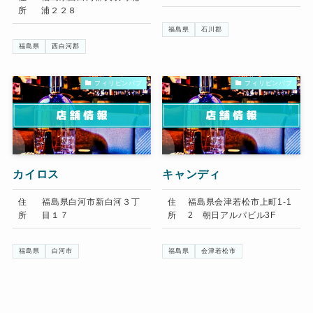
所
浦２２８
福島県
石川郡
福島県
西白河郡
フィリピンパブ
フィリピンパブ
カイロス
キャンディ
住
福島県白河市新白河３丁
住
福島県会津若松市上町1-1
所
目１７
所
2 朝日アルパビル3F
福島県
白河市
福島県
会津若松市