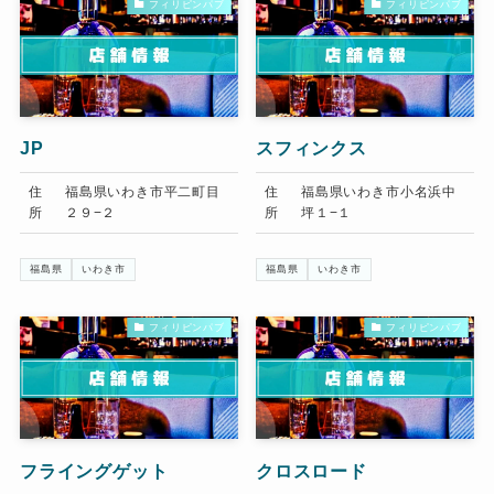
フィリピンパブ
フィリピンパブ
JP
スフィンクス
住
福島県いわき市平二町目
住
福島県いわき市小名浜中
所
２９−２
所
坪１−１
福島県
いわき市
福島県
いわき市
フィリピンパブ
フィリピンパブ
フライングゲット
クロスロード