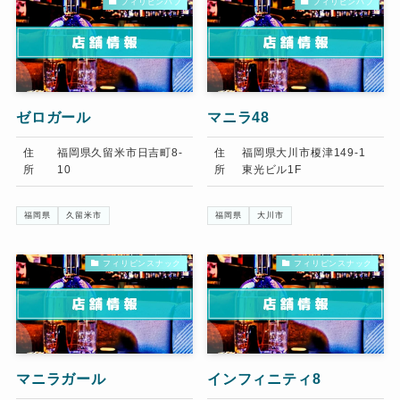
フィリピンパブ
フィリピンパブ
ゼロガール
マニラ48
住
福岡県久留米市日吉町8-
住
福岡県大川市榎津149-1
所
10
所
東光ビル1F
福岡県
久留米市
福岡県
大川市
フィリピンスナック
フィリピンスナック
マニラガール
インフィニティ8