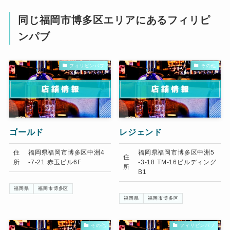
同じ福岡市博多区エリアにあるフィリピ
ンパブ
フィリピンパブ
その他
ゴールド
レジェンド
住
福岡県福岡市博多区中洲4
福岡県福岡市博多区中洲5
住
所
-7-21 赤玉ビル6F
-3-18 TM-16ビルディング
所
B1
福岡県
福岡市博多区
福岡県
福岡市博多区
その他
フィリピンパブ