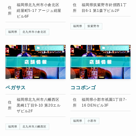
福岡県北九州市小倉北区
住
福岡県筑紫野市針摺西1丁
住
紺屋町5-17 アージュ紺屋
所
目6-1 第1森下ビル2F
所
ビル6F
福岡県
筑紫野市
福岡県
北九州市小倉北区
フィリピンパブ
フィリピンパブ
ペガサス
ココボンゴ
福岡県北九州市八幡西区
住
福岡県小郡市祇園1丁目7-
住
黒崎1丁目9-10 第20エル
所
16 DENビル3F
所
ザビル2F
福岡県
小郡市
福岡県
北九州市八幡西区