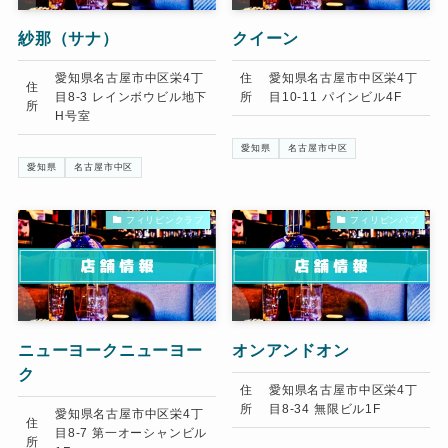
紗那（サナ）
クイーン
愛知県名古屋市中区栄4丁
住
愛知県名古屋市中区栄4丁
住
目8-3 レインボウビル地下
所
目10-11 パインビル4F
所
H号室
愛知県
名古屋市中区
愛知県
名古屋市中区
フィリピンクラブ
フィリピンパブ
ニューヨークニューヨー
オンアンドオン
ク
住
愛知県名古屋市中区栄4丁
所
目8-34 無限ビル1F
愛知県名古屋市中区栄4丁
住
目8-7 第一オーシャンビル
所