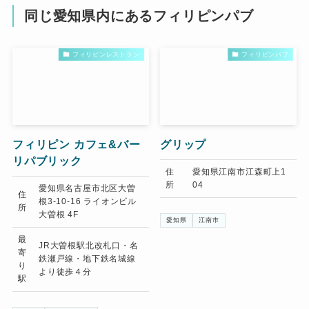
同じ愛知県内にあるフィリピンパブ
フィリピンレストラン
フィリピンパブ
フィリピン カフェ&バー
グリップ
リパブリック
住
愛知県江南市江森町上1
所
04
愛知県名古屋市北区大曽
住
根3-10-16 ライオンビル
所
大曽根 4F
愛知県
江南市
最
JR大曽根駅北改札口・名
寄
鉄瀬戸線・地下鉄名城線
り
より徒歩４分
駅