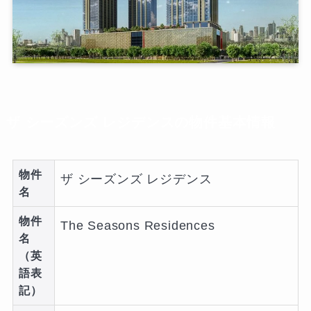
ザ シーズンズ レジデンスの物件基本情報
物件
ザ シーズンズ レジデンス
名
物件
The Seasons Residences
名
（英
語表
記）