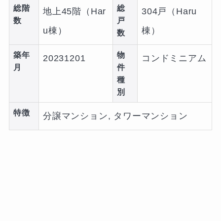
総階
総
地上45階（Har
304戸（Haru
数
戸
u棟）
棟）
数
築年
物
20231201
コンドミニアム
月
件
種
別
特徴
分譲マンション, タワーマンション