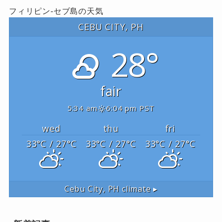
フィリピン-セブ島の天気
CEBU CITY, PH
28°
fair
5:34 am
6:04 pm PST
wed
thu
fri
33
°C
/ 27
°C
33
°C
/ 27
°C
33
°C
/ 27
°C
Cebu City, PH
climate ▸